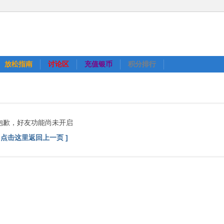
放松指南
讨论区
充值银币
积分排行
抱歉，好友功能尚未开启
[ 点击这里返回上一页 ]