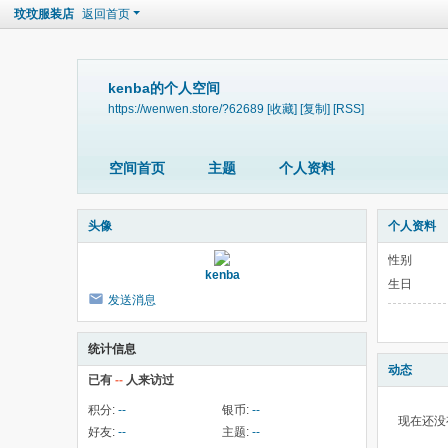
玟玟服装店
返回首页
kenba的个人空间
https://wenwen.store/?62689
[收藏]
[复制]
[RSS]
空间首页
主题
个人资料
头像
个人资料
性别
kenba
生日
发送消息
统计信息
动态
已有
--
人来访过
积分:
--
银币:
--
现在还没
好友:
--
主题:
--