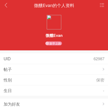
微醺Evan的个人资料
微醺Evan
新手上路
UID
62987
帖子
性别
保密
生日
-
加为好友