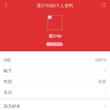
荃2740的个人资料
荃2740
新手上路
UID
62879
帖子
性别
保密
生日
-
加为好友